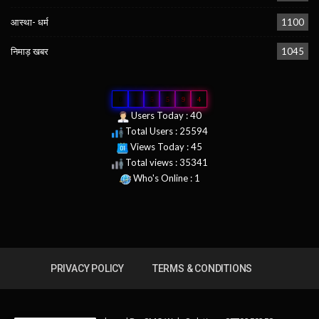
आस्था- धर्म
1100
निमाड़ खबर
1045
0
2
5
5
9
4
Users Today : 40
Total Users : 25594
Views Today : 45
Total views : 35341
Who's Online : 1
PRIVACY POLICY
TERMS & CONDITIONS