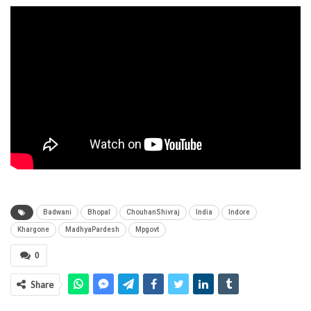
Badwani
Bhopal
ChouhanShivraj
India
Indore
Khargone
MadhyaPardesh
Mpgovt
0
Share