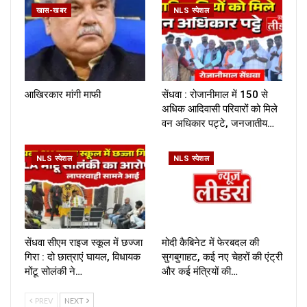
खास-खबर
NLS स्पेशल
आखिरकार मांगी माफी
सेंधवा : रोजानीमाल में 150 से
अधिक आदिवासी परिवारों को मिले
वन अधिकार पट्टे, जनजातीय…
NLS स्पेशल
NLS स्पेशल
सेंधवा सीएम राइज स्कूल में छज्जा
मोदी कैबिनेट में फेरबदल की
गिरा : दो छात्राएं घायल, विधायक
सुगबुगाहट, कई नए चेहरों की एंट्री
मोंटू सोलंकी ने…
और कई मंत्रियों की…
PREV
NEXT