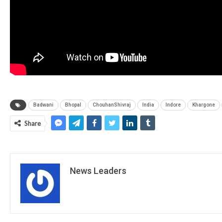
Badwani
Bhopal
ChouhanShivraj
India
Indore
Khargone
Share
News Leaders