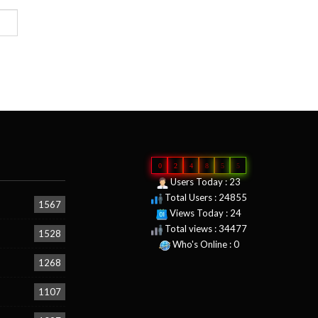
0
2
4
8
5
5
Users Today : 23
Total Users : 24855
1567
Views Today : 24
Total views : 34477
1528
Who's Online : 0
1268
1107