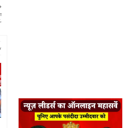
ा
,
r