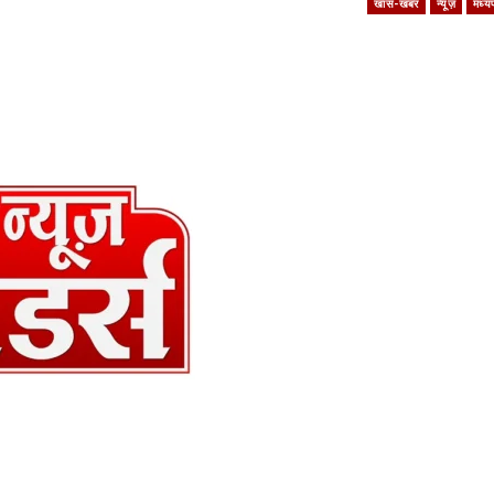
खास-खबर
न्यूज़
मध्यप