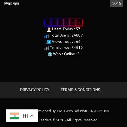
निमाड़ खबर
1045
0
2
4
8
8
9
Users Today : 57
Total Users : 24889
Views Today : 66
Total views : 34519
Who's Online : 3
PRIVACY POLICY
TERMS & CONDITIONS
Design & Developed By:
SMC Web Solution - 8770359358
HI
News Leaders © 2026 - All Rights Reserved.