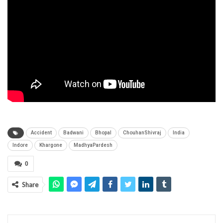
Accident
Badwani
Bhopal
ChouhanShivraj
India
Indore
Khargone
MadhyaPardesh
0
Share