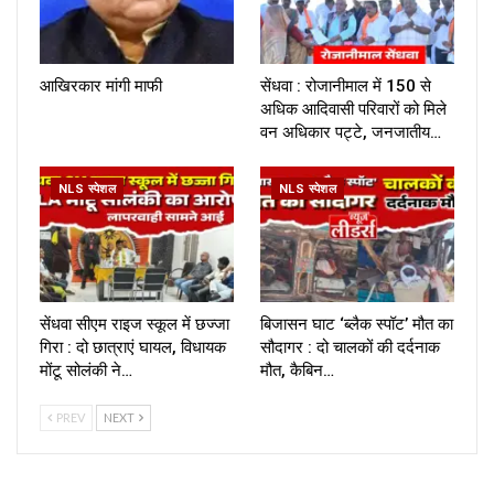
आखिरकार मांगी माफी
सेंधवा : रोजानीमाल में 150 से
अधिक आदिवासी परिवारों को मिले
वन अधिकार पट्टे, जनजातीय…
NLS स्पेशल
NLS स्पेशल
सेंधवा सीएम राइज स्कूल में छज्जा
बिजासन घाट ‘ब्लैक स्पॉट’ मौत का
गिरा : दो छात्राएं घायल, विधायक
सौदागर : दो चालकों की दर्दनाक
मोंटू सोलंकी ने…
मौत, कैबिन…
PREV
NEXT