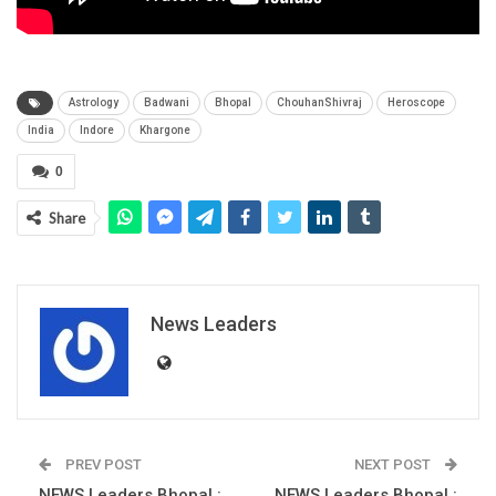
Astrology
Badwani
Bhopal
ChouhanShivraj
Heroscope
India
Indore
Khargone
0
Share
News Leaders
PREV POST
NEXT POST
NEWS Leaders Bhopal :
NEWS Leaders Bhopal :