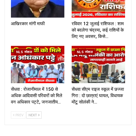
आखिरकार मांगी माफी
रविवार 12 जुलाई राशिफल : शाम
को बदलेगा चंद्रमा, कई राशियों के
लिए नए अवसर, किसे…
NLS स्पेशल
NLS स्पेशल
सेंधवा : रोजानीमाल में 150 से
सेंधवा सीएम राइज स्कूल में छज्जा
अधिक आदिवासी परिवारों को मिले
गिरा : दो छात्राएं घायल, विधायक
वन अधिकार पट्टे, जनजातीय…
मोंटू सोलंकी ने…
PREV
NEXT