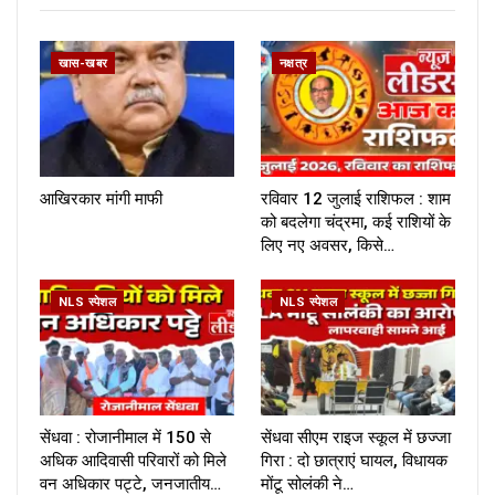
खास-खबर
नक्षत्र
आखिरकार मांगी माफी
रविवार 12 जुलाई राशिफल : शाम
को बदलेगा चंद्रमा, कई राशियों के
लिए नए अवसर, किसे…
NLS स्पेशल
NLS स्पेशल
सेंधवा : रोजानीमाल में 150 से
सेंधवा सीएम राइज स्कूल में छज्जा
अधिक आदिवासी परिवारों को मिले
गिरा : दो छात्राएं घायल, विधायक
वन अधिकार पट्टे, जनजातीय…
मोंटू सोलंकी ने…