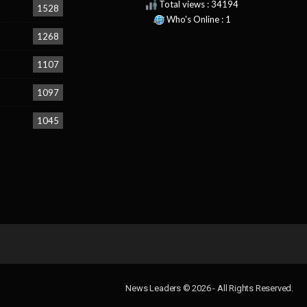
Total views : 34194
1528
Who's Online : 1
1268
1107
1097
1045
News Leaders © 2026 - All Rights Reserved.