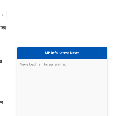
0
म का
MP Info Latest News
़ा
News load nahi ho pa rahi hai.
कम