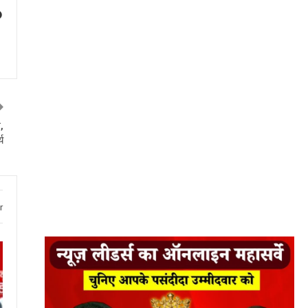
,
य
r