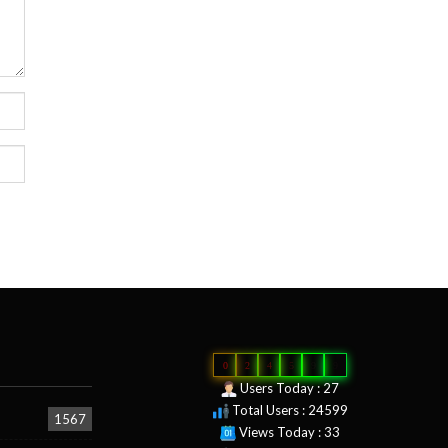
0
2
4
5
9
9
Users Today : 27
Total Users : 24599
1567
Views Today : 33