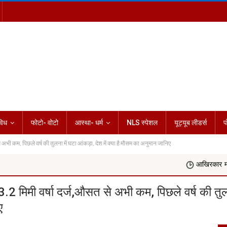
विध
फोटो- वोटो
आस्था- धर्म
NLS स्पेशल
यूट्यूब लीडर्स
प
 कम, पिछले वर्ष की तुलना में घटा आंकड़ा, देश में क्या है मौसम का अनुमान जानिए
आखिरकार मांगी माफी
मिमी वर्षा दर्ज,औसत से अभी कम, पिछले वर्ष की तु
ए