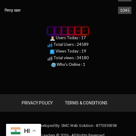
निमाड़ खबर
1045
0
2
4
5
8
9
Users Today : 17
Total Users : 24589
Views Today : 19
Total views : 34180
Who's Online : 1
PRIVACY POLICY
TERMS & CONDITIONS
Design & Developed By:
SMC Web Solution - 8770359358
HI
News Leaders © 2026 - All Rights Reserved.