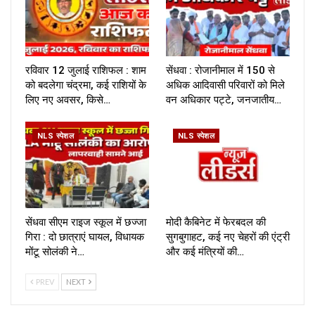
रविवार 12 जुलाई राशिफल : शाम
सेंधवा : रोजानीमाल में 150 से
को बदलेगा चंद्रमा, कई राशियों के
अधिक आदिवासी परिवारों को मिले
लिए नए अवसर, किसे…
वन अधिकार पट्टे, जनजातीय…
NLS स्पेशल
NLS स्पेशल
सेंधवा सीएम राइज स्कूल में छज्जा
मोदी कैबिनेट में फेरबदल की
गिरा : दो छात्राएं घायल, विधायक
सुगबुगाहट, कई नए चेहरों की एंट्री
मोंटू सोलंकी ने…
और कई मंत्रियों की…
PREV
NEXT