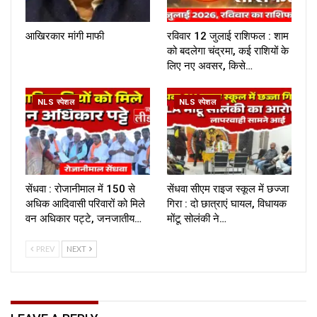
आखिरकार मांगी माफी
रविवार 12 जुलाई राशिफल : शाम
को बदलेगा चंद्रमा, कई राशियों के
लिए नए अवसर, किसे…
NLS स्पेशल
NLS स्पेशल
सेंधवा : रोजानीमाल में 150 से
सेंधवा सीएम राइज स्कूल में छज्जा
अधिक आदिवासी परिवारों को मिले
गिरा : दो छात्राएं घायल, विधायक
वन अधिकार पट्टे, जनजातीय…
मोंटू सोलंकी ने…
PREV
NEXT