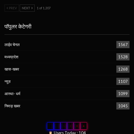
PREV
NEXT
1 of 1,207
पॉपुलर केटेगरी
लाईव चेनल
1567
मध्यप्रदेश
1528
खास-खबर
1268
न्यूज़
1107
आस्था- धर्म
1099
निमाड़ खबर
1045
0
2
5
2
0
4
Users Today : 104