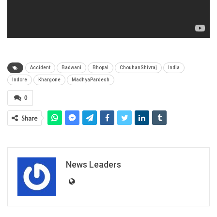
Accident
Badwani
Bhopal
ChouhanShivraj
India
Indore
Khargone
MadhyaPardesh
0
Share
News Leaders