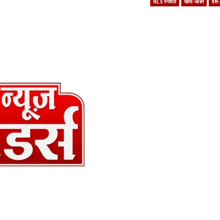
NLS स्पेशल
खास-खबर
देश-