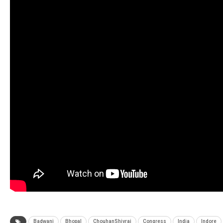
Badwani
Bhopal
ChouhanShivraj
Congress
India
Indore