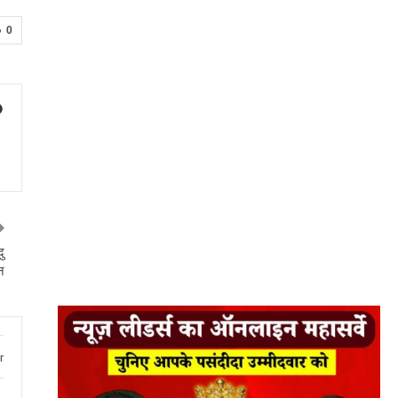
0
ु
न
r