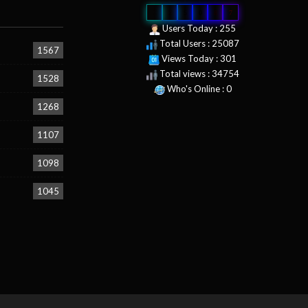
0
2
5
0
8
7
Users Today : 255
Total Users : 25087
1567
Views Today : 301
Total views : 34754
1528
Who's Online : 0
1268
1107
1098
1045