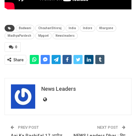
Badwani
ChouhanShivraj
India
Indore
Khargone
MadhyaPardesh
Mpgovt
Newsleaders
0
Share
News Leaders
PREV POST
NEXT POST
Aaj Ka Rashifal 17 अप्रैल
NEWS Leaders Dhar : बिग